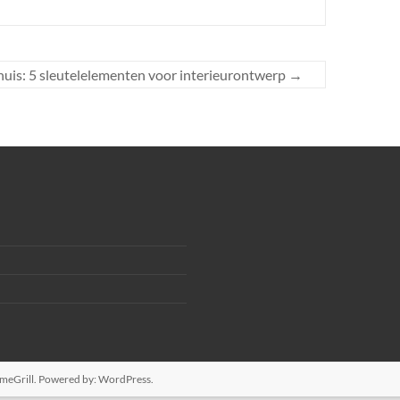
uis: 5 sleutelelementen voor interieurontwerp
→
meGrill. Powered by:
WordPress
.