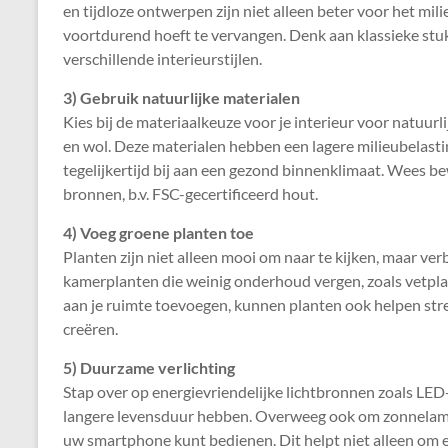
en tijdloze ontwerpen zijn niet alleen beter voor het mili
voortdurend hoeft te vervangen. Denk aan klassieke stu
verschillende interieurstijlen.
3) Gebruik natuurlijke materialen
Kies bij de materiaalkeuze voor je interieur voor natuur
en wol. Deze materialen hebben een lagere milieubelasti
tegelijkertijd bij aan een gezond binnenklimaat. Wees 
bronnen, b.v. FSC-gecertificeerd hout.
4) Voeg groene planten toe
Planten zijn niet alleen mooi om naar te kijken, maar ver
kamerplanten die weinig onderhoud vergen, zoals vetplan
aan je ruimte toevoegen, kunnen planten ook helpen str
creëren.
5) Duurzame verlichting
Stap over op energievriendelijke lichtbronnen zoals LED
langere levensduur hebben. Overweeg ook om zonnelampen
uw smartphone kunt bedienen. Dit helpt niet alleen om e