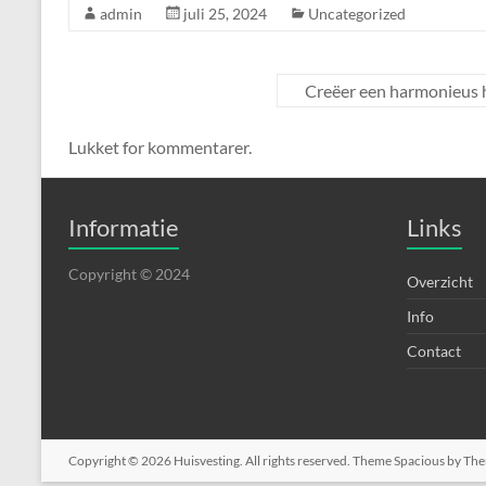
admin
juli 25, 2024
Uncategorized
Creëer een harmonieus h
Lukket for kommentarer.
Informatie
Links
Copyright © 2024
Overzicht
Info
Contact
Copyright © 2026
Huisvesting
. All rights reserved. Theme
Spacious
by The